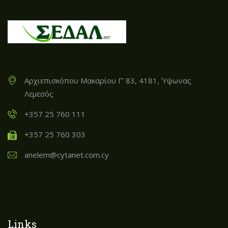
Αρχιεπισκόπου Μακαρίου Γ’ 83, 4181, Ύψωνας
Λεμεσός
+357 25 760 111
+357 25 760 303
anelem@cytanet.com.cy
Links