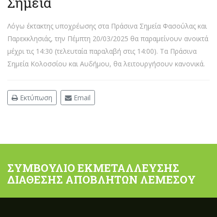
Σημεία
Λόγω έκτακτης υποχρέωσης στα Πράσινα Σημεία Φασούλας και
Παρεκκλησιάς, την Πέμπτη 20/03/2025 θα παραμείνουν ανοικτά
μέχρι τις 14:30 (τελευταία παραλαβή στις 14:00). Τα Πράσινα
Σημεία Κολοσσίου και Αυδήμου, θα λειτουργήσουν κανονικά.
Εκτύπωση
Email
ΣΥΜΒΟΥΛΙΟ ΕΚΜΕΤΑΛΛΕΥΣΗΣ
ΔΙΑΘΕΣΗΣ ΑΠΟΒΛΗΤΩΝ ΛΕΜΕΣΟΥ